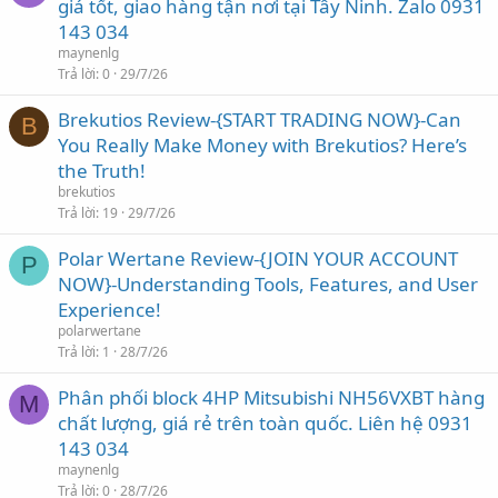
giá tốt, giao hàng tận nơi tại Tây Ninh. Zalo 0931
143 034
maynenlg
Trả lời
0
29/7/26
Brekutios Review-{START TRADING NOW}-Can
B
You Really Make Money with Brekutios? Here’s
the Truth!
brekutios
Trả lời
19
29/7/26
Polar Wertane Review-{JOIN YOUR ACCOUNT
P
NOW}-Understanding Tools, Features, and User
Experience!
polarwertane
Trả lời
1
28/7/26
Phân phối block 4HP Mitsubishi NH56VXBT hàng
M
chất lượng, giá rẻ trên toàn quốc. Liên hệ 0931
143 034
maynenlg
Trả lời
0
28/7/26