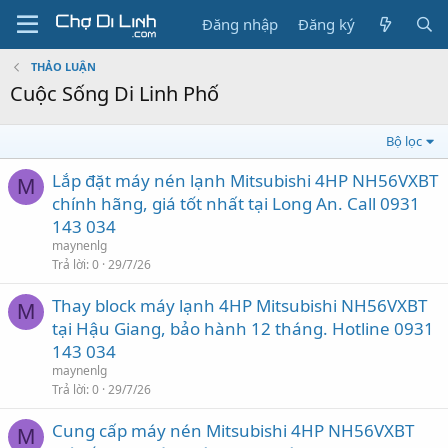
Đăng nhập
Đăng ký
THẢO LUẬN
Cuộc Sống Di Linh Phố
Bộ lọc
Lắp đặt máy nén lạnh Mitsubishi 4HP NH56VXBT
M
chính hãng, giá tốt nhất tại Long An. Call 0931
143 034
maynenlg
Trả lời
0
29/7/26
Thay block máy lạnh 4HP Mitsubishi NH56VXBT
M
tại Hậu Giang, bảo hành 12 tháng. Hotline 0931
143 034
maynenlg
Trả lời
0
29/7/26
Cung cấp máy nén Mitsubishi 4HP NH56VXBT
M