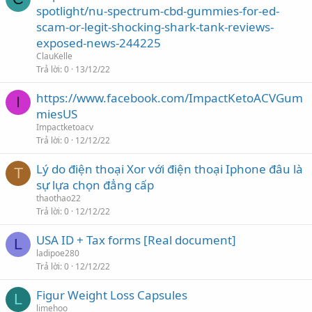
spotlight/nu-spectrum-cbd-gummies-for-ed-
scam-or-legit-shocking-shark-tank-reviews-
exposed-news-244225
ClauKelle
Trả lời
0
13/12/22
https://www.facebook.com/ImpactKetoACVGum
I
miesUS
Impactketoacv
Trả lời
0
12/12/22
Lý do điện thoại Xor với điện thoại Iphone đâu là
T
sự lựa chọn đẳng cấp
thaothao22
Trả lời
0
12/12/22
USA ID + Tax forms [Real document]
L
ladipoe280
Trả lời
0
12/12/22
Figur Weight Loss Capsules
L
limehoo