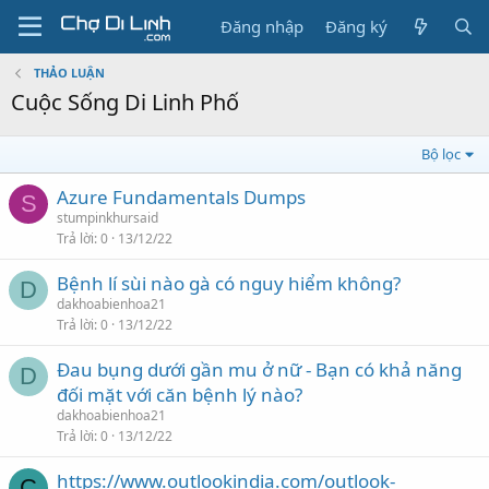
Đăng nhập
Đăng ký
THẢO LUẬN
Cuộc Sống Di Linh Phố
Bộ lọc
Azure Fundamentals Dumps
S
stumpinkhursaid
Trả lời
0
13/12/22
Bệnh lí sùi nào gà có nguy hiểm không?
D
dakhoabienhoa21
Trả lời
0
13/12/22
Đau bụng dưới gần mu ở nữ - Bạn có khả năng
D
đối mặt với căn bệnh lý nào?
dakhoabienhoa21
Trả lời
0
13/12/22
https://www.outlookindia.com/outlook-
C