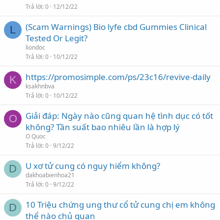
Trả lời
0
12/12/22
(Scam Warnings) Bio lyfe cbd Gummies Clinical
L
Tested Or Legit?
liondoc
Trả lời
0
10/12/22
https://promosimple.com/ps/23c16/revive-daily
K
ksakhnbva
Trả lời
0
10/12/22
Giải đáp: Ngày nào cũng quan hệ tình dục có tốt
O
không? Tần suất bao nhiêu lần là hợp lý
O Quoc
Trả lời
0
9/12/22
U xơ tử cung có nguy hiểm không?
D
dakhoabienhoa21
Trả lời
0
9/12/22
10 Triệu chứng ung thư cổ tử cung chị em không
D
thể nào chủ quan