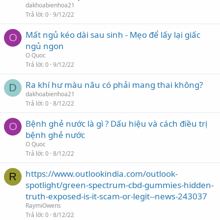
dakhoabienhoa21
Trả lời
0
9/12/22
Mất ngủ kéo dài sau sinh - Mẹo để lấy lại giấc
O
ngủ ngon
O Quoc
Trả lời
0
9/12/22
Ra khí hư màu nâu có phải mang thai không?
D
dakhoabienhoa21
Trả lời
0
8/12/22
Bệnh ghẻ nước là gì ? Dấu hiệu và cách điều trị
O
bệnh ghẻ nước
O Quoc
Trả lời
0
8/12/22
https://www.outlookindia.com/outlook-
R
spotlight/green-spectrum-cbd-gummies-hidden-
truth-exposed-is-it-scam-or-legit--news-243037
RaymiOwens
Trả lời
0
8/12/22