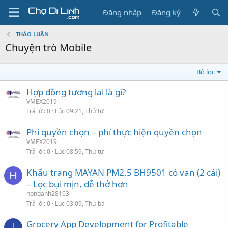
Đăng nhập
Đăng ký
THẢO LUẬN
Chuyện trò Mobile
Bộ lọc
Hợp đồng tương lai là gì?
VMEX2019
Trả lời
0
Lúc 09:21, Thứ tư
Phí quyền chọn – phí thực hiện quyền chọn
VMEX2019
Trả lời
0
Lúc 08:59, Thứ tư
Khẩu trang MAYAN PM2.5 BH9501 có van (2 cái)
H
– Lọc bụi mịn, dễ thở hơn
honganh28103
Trả lời
0
Lúc 03:09, Thứ ba
Grocery App Development for Profitable
I