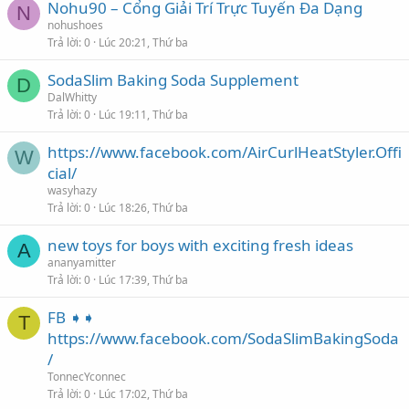
Nohu90 – Cổng Giải Trí Trực Tuyến Đa Dạng
N
nohushoes
Trả lời
0
Lúc 20:21, Thứ ba
SodaSlim Baking Soda Supplement
D
DalWhitty
Trả lời
0
Lúc 19:11, Thứ ba
https://www.facebook.com/AirCurlHeatStyler.Offi
W
cial/
wasyhazy
Trả lời
0
Lúc 18:26, Thứ ba
new toys for boys with exciting fresh ideas
A
ananyamitter
Trả lời
0
Lúc 17:39, Thứ ba
FB ➧➧
T
https://www.facebook.com/SodaSlimBakingSoda
/
TonnecYconnec
Trả lời
0
Lúc 17:02, Thứ ba