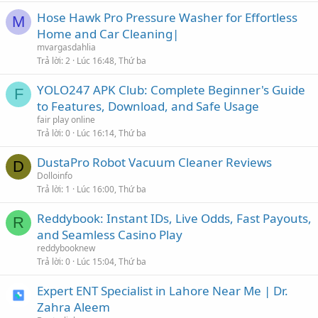
Hose Hawk Pro Pressure Washer for Effortless
M
Home and Car Cleaning|
mvargasdahlia
Trả lời
2
Lúc 16:48, Thứ ba
YOLO247 APK Club: Complete Beginner's Guide
F
to Features, Download, and Safe Usage
fair play online
Trả lời
0
Lúc 16:14, Thứ ba
DustaPro Robot Vacuum Cleaner Reviews
D
Dolloinfo
Trả lời
1
Lúc 16:00, Thứ ba
Reddybook: Instant IDs, Live Odds, Fast Payouts,
R
and Seamless Casino Play
reddybooknew
Trả lời
0
Lúc 15:04, Thứ ba
Expert ENT Specialist in Lahore Near Me | Dr.
Zahra Aleem