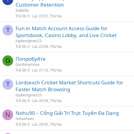
Customer Retention
Isabella
Trả lời
0
Lúc 23:31, Thứ ba
Fun in Match Account Access Guide for
T
Sportsbook, Casino Lobby, and Live Cricket
topbestgmes23
Trả lời
0
Lúc 22:09, Thứ ba
Попробуйте
G
Gordonamova
Trả lời
0
Lúc 21:16, Thứ ba
Lordsexch Cricket Market Shortcuts Guide for
T
Faster Match Browsing
topbestgmes23
Trả lời
0
Lúc 20:54, Thứ ba
Nohu90 – Cổng Giải Trí Trực Tuyến Đa Dạng
N
nohushoes
Trả lời
0
Lúc 20:45, Thứ ba