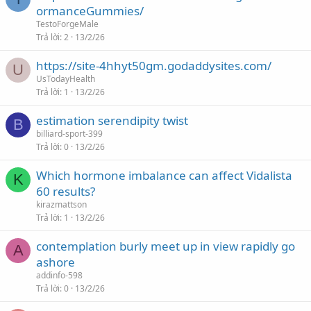
ormanceGummies/
TestoForgeMale
Trả lời
2
13/2/26
https://site-4hhyt50gm.godaddysites.com/
U
UsTodayHealth
Trả lời
1
13/2/26
estimation serendipity twist
B
billiard-sport-399
Trả lời
0
13/2/26
Which hormone imbalance can affect Vidalista
K
60 results?
kirazmattson
Trả lời
1
13/2/26
contemplation burly meet up in view rapidly go
A
ashore
addinfo-598
Trả lời
0
13/2/26