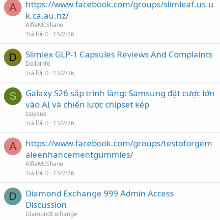
https://www.facebook.com/groups/slimleaf.us.u
A
k.ca.au.nz/
AlfieMcShane
Trả lời
0
13/2/26
Slimlex GLP-1 Capsules Reviews And Complaints
D
Dolloinfo
Trả lời
0
13/2/26
Galaxy S26 sắp trình làng: Samsung đặt cược lớn
S
vào AI và chiến lược chipset kép
saiyeue
Trả lời
0
13/2/26
https://www.facebook.com/groups/testoforgem
A
aleenhancementgummies/
AlfieMcShane
Trả lời
0
13/2/26
Diamond Exchange 999 Admin Access
D
Discussion
DiamondExchange