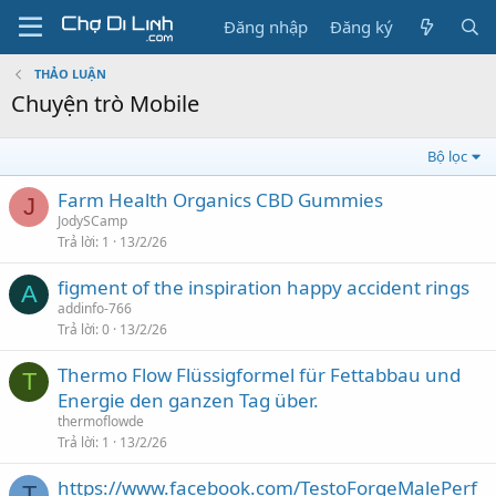
Đăng nhập
Đăng ký
THẢO LUẬN
Chuyện trò Mobile
Bộ lọc
Farm Health Organics CBD Gummies
J
JodySCamp
Trả lời
1
13/2/26
figment of the inspiration happy accident rings
A
addinfo-766
Trả lời
0
13/2/26
Thermo Flow Flüssigformel für Fettabbau und
T
Energie den ganzen Tag über.
thermoflowde
Trả lời
1
13/2/26
https://www.facebook.com/TestoForgeMalePerf
T