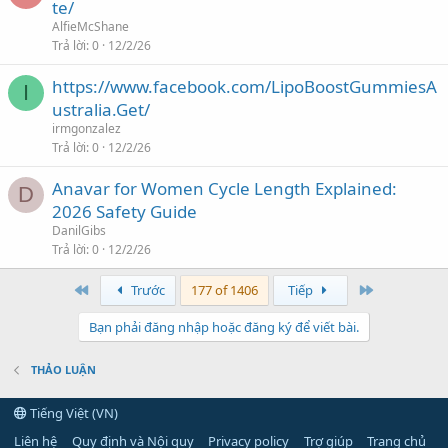
te/
AlfieMcShane
Trả lời
0
12/2/26
https://www.facebook.com/LipoBoostGummiesA
I
ustralia.Get/
irmgonzalez
Trả lời
0
12/2/26
Anavar for Women Cycle Length Explained:
D
2026 Safety Guide
DanilGibs
Trả lời
0
12/2/26
First
Last
Trước
177 of 1406
Tiếp
Bạn phải đăng nhập hoặc đăng ký để viết bài.
THẢO LUẬN
Tiếng Việt (VN)
Liên hệ
Quy định và Nội quy
Privacy policy
Trợ giúp
Trang chủ