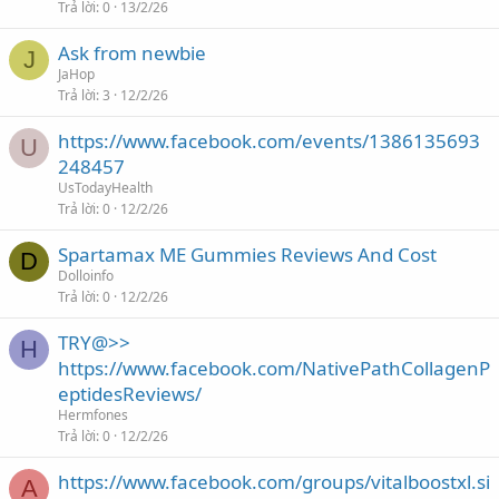
Trả lời
0
13/2/26
Ask from newbie
J
JaHop
Trả lời
3
12/2/26
https://www.facebook.com/events/1386135693
U
248457
UsTodayHealth
Trả lời
0
12/2/26
Spartamax ME Gummies Reviews And Cost
D
Dolloinfo
Trả lời
0
12/2/26
TRY@>>
H
https://www.facebook.com/NativePathCollagenP
eptidesReviews/
Hermfones
Trả lời
0
12/2/26
https://www.facebook.com/groups/vitalboostxl.si
A