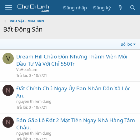
Đăng nhập
Đăng ký
RAO VẶT - MUA BÁN
Bất Động Sản
Bộ lọc
Dream Hill Chào Đón Những Thành Viên Mới
V
Đầu Tư Và Với Chỉ 550Tr
VuHoaiNam
Trả lời
0
10/7/21
Đất Chính Chủ Ngay Ủy Ban Nhân Dân Xã Lộc
N
An.
nguyen thi kim dung
Trả lời
0
10/7/21
Bán Gấp Lô Đất 2 Mặt Tiền Ngay Nhà Hàng Tâm
N
Châu.
nguyen thi kim dung
Trả lời
0
10/7/21