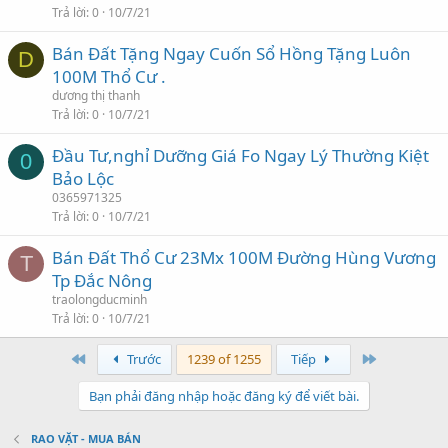
Trả lời
0
10/7/21
Bán Đất Tặng Ngay Cuốn Sổ Hồng Tặng Luôn
D
100M Thổ Cư .
dương thị thanh
Trả lời
0
10/7/21
Đầu Tư,nghỉ Dưỡng Giá Fo Ngay Lý Thường Kiệt
0
Bảo Lộc
0365971325
Trả lời
0
10/7/21
Bán Đất Thổ Cư 23Mx 100M Đường Hùng Vương
T
Tp Đắc Nông
traolongducminh
Trả lời
0
10/7/21
First
Last
Trước
1239 of 1255
Tiếp
Bạn phải đăng nhập hoặc đăng ký để viết bài.
RAO VẶT - MUA BÁN