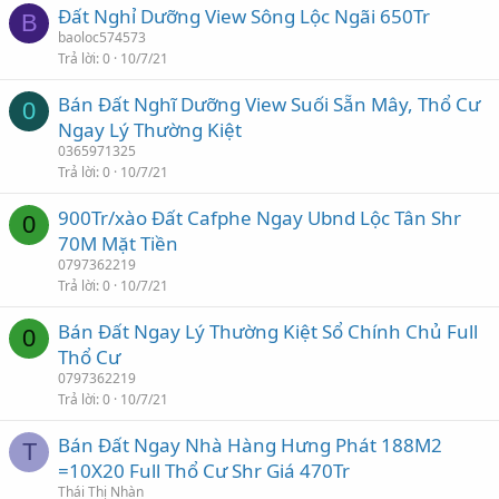
Đất Nghỉ Dưỡng View Sông Lộc Ngãi 650Tr
B
baoloc574573
Trả lời
0
10/7/21
Bán Đất Nghĩ Dưỡng View Suối Sẵn Mây, Thổ Cư
0
Ngay Lý Thường Kiệt
0365971325
Trả lời
0
10/7/21
900Tr/xào Đất Cafphe Ngay Ubnd Lộc Tân Shr
0
70M Mặt Tiền
0797362219
Trả lời
0
10/7/21
Bán Đất Ngay Lý Thường Kiệt Sổ Chính Chủ Full
0
Thổ Cư
0797362219
Trả lời
0
10/7/21
Bán Đất Ngay Nhà Hàng Hưng Phát 188M2
T
=10X20 Full Thổ Cư Shr Giá 470Tr
Thái Thị Nhàn