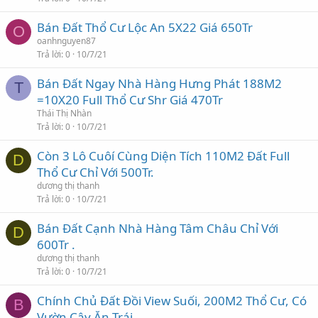
Bán Đất Thổ Cư Lộc An 5X22 Giá 650Tr
O
oanhnguyen87
Trả lời
0
10/7/21
Bán Đất Ngay Nhà Hàng Hưng Phát 188M2
T
=10X20 Full Thổ Cư Shr Giá 470Tr
Thái Thị Nhàn
Trả lời
0
10/7/21
Còn 3 Lô Cuôí Cùng Diện Tích 110M2 Đất Full
D
Thổ Cư Chỉ Với 500Tr.
dương thị thanh
Trả lời
0
10/7/21
Bán Đất Cạnh Nhà Hàng Tâm Châu Chỉ Với
D
600Tr .
dương thị thanh
Trả lời
0
10/7/21
Chính Chủ Đất Đồi View Suối, 200M2 Thổ Cư, Có
B
Vườn Cây Ăn Trái