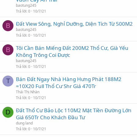
baotung245
Trả lời
0
10/7/21
Đất View Sông, Nghỉ Dưỡng, Diện Tích Từ 500M2
B
baotung245
Trả lời
0
10/7/21
Tôi Cần Bán Miếng Đất 200M2 Thổ Cư, Già Yếu
B
Không Trông Coi Được
baotung245
Trả lời
0
10/7/21
Bán Đất Ngay Nhà Hàng Hưng Phát 188M2
T
=10X20 Full Thổ Cư Shr Giá 470Tr
Thái Thị Nhàn
Trả lời
0
10/7/21
Đất Thổ Cư Bảo Lộc 110M2 Mặt Tiền Đường Lớn
D
Giá 650Tr Cho Khách Đầu Tư
dung land
Trả lời
0
10/7/21