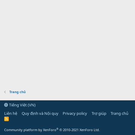
Trang chủ
Tiếng Việt (VN)
Liên hệ
Quy định và Nội quy
Privacy policy
Trợ giúp
Trang chủ
R
S
S
®
Community platform by XenForo
© 2010-2021 XenForo Ltd.