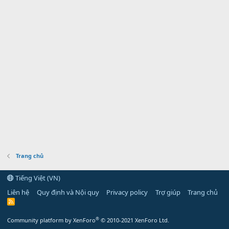
Trang chủ
Tiếng Việt (VN)
Liên hệ
Quy định và Nội quy
Privacy policy
Trợ giúp
Trang chủ
R
S
S
®
Community platform by XenForo
© 2010-2021 XenForo Ltd.