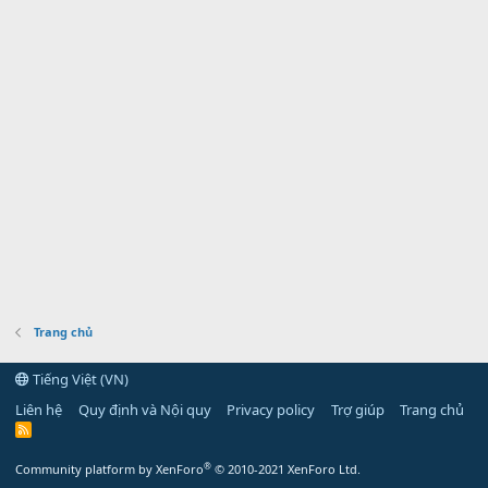
Trang chủ
Tiếng Việt (VN)
Liên hệ
Quy định và Nội quy
Privacy policy
Trợ giúp
Trang chủ
R
S
S
®
Community platform by XenForo
© 2010-2021 XenForo Ltd.