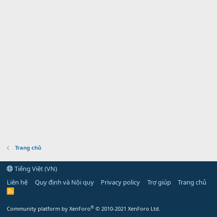
Trang chủ
Tiếng Việt (VN)
Liên hệ
Quy định và Nội quy
Privacy policy
Trợ giúp
Trang chủ
R
S
S
®
Community platform by XenForo
© 2010-2021 XenForo Ltd.