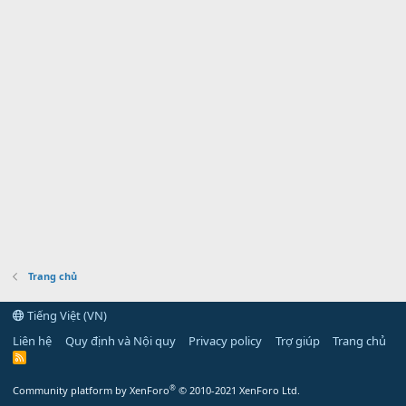
Trang chủ
Tiếng Việt (VN)
Liên hệ
Quy định và Nội quy
Privacy policy
Trợ giúp
Trang chủ
R
S
S
®
Community platform by XenForo
© 2010-2021 XenForo Ltd.