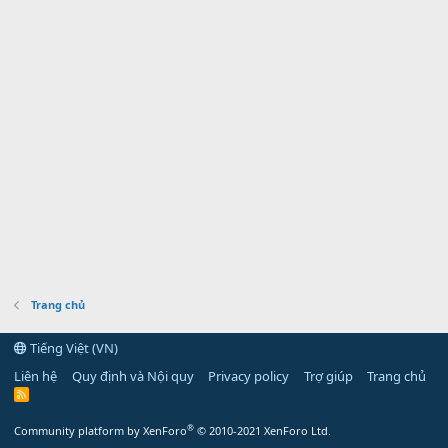
Trang chủ
Tiếng Việt (VN)
Liên hệ
Quy định và Nội quy
Privacy policy
Trợ giúp
Trang chủ
R
S
S
®
Community platform by XenForo
© 2010-2021 XenForo Ltd.