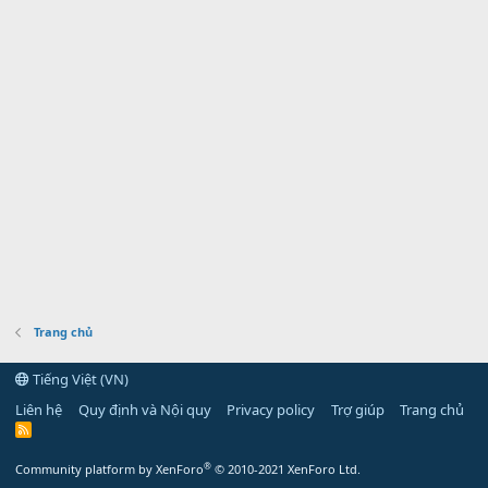
Trang chủ
Tiếng Việt (VN)
Liên hệ
Quy định và Nội quy
Privacy policy
Trợ giúp
Trang chủ
R
S
S
®
Community platform by XenForo
© 2010-2021 XenForo Ltd.