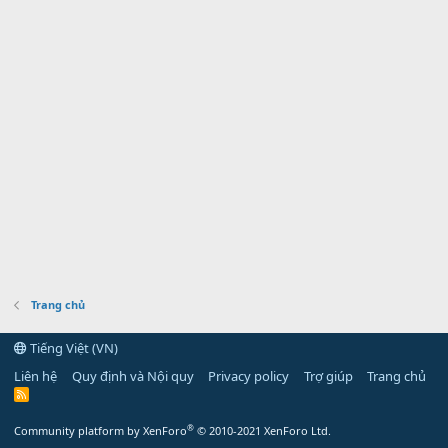
Trang chủ
Tiếng Việt (VN)
Liên hệ
Quy định và Nội quy
Privacy policy
Trợ giúp
Trang chủ
R
S
S
®
Community platform by XenForo
© 2010-2021 XenForo Ltd.