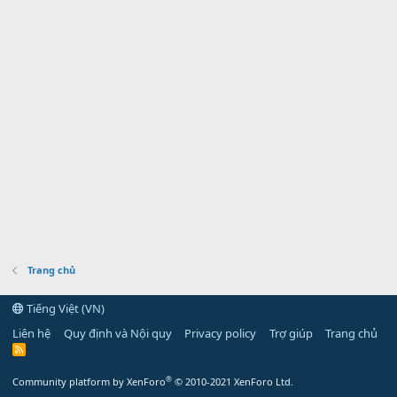
Trang chủ
Tiếng Việt (VN)
Liên hệ
Quy định và Nội quy
Privacy policy
Trợ giúp
Trang chủ
R
S
S
®
Community platform by XenForo
© 2010-2021 XenForo Ltd.