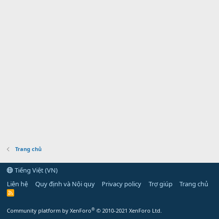
Trang chủ
Tiếng Việt (VN)
Liên hệ
Quy định và Nội quy
Privacy policy
Trợ giúp
Trang chủ
R
S
S
®
Community platform by XenForo
© 2010-2021 XenForo Ltd.