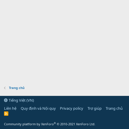
Trang chủ
Tiếng Việt (VN)
Liên hệ
Quy định và Nội quy
Privacy policy
Trợ giúp
Trang chủ
R
S
S
®
Community platform by XenForo
© 2010-2021 XenForo Ltd.