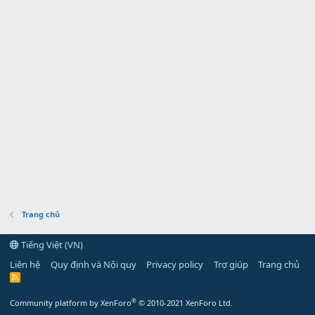
Trang chủ
Tiếng Việt (VN)
Liên hệ
Quy định và Nội quy
Privacy policy
Trợ giúp
Trang chủ
R
S
S
®
Community platform by XenForo
© 2010-2021 XenForo Ltd.