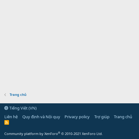
Trang chủ
Tiếng Việt (VN)
Liên hệ
Quy định và Nội quy
Privacy policy
Trợ giúp
Trang chủ
R
S
S
®
Community platform by XenForo
© 2010-2021 XenForo Ltd.