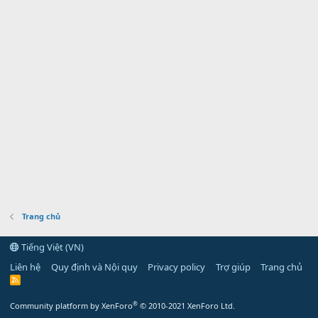
Trang chủ
Tiếng Việt (VN)
Liên hệ
Quy định và Nội quy
Privacy policy
Trợ giúp
Trang chủ
R
S
S
®
Community platform by XenForo
© 2010-2021 XenForo Ltd.