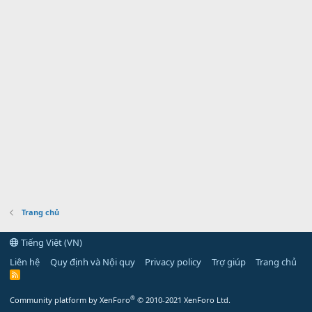
Trang chủ
Tiếng Việt (VN)
Liên hệ
Quy định và Nội quy
Privacy policy
Trợ giúp
Trang chủ
R
S
S
®
Community platform by XenForo
© 2010-2021 XenForo Ltd.