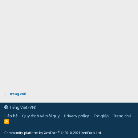
Trang chủ
Tiếng Việt (VN)
Liên hệ
Quy định và Nội quy
Privacy policy
Trợ giúp
Trang chủ
R
S
S
®
Community platform by XenForo
© 2010-2021 XenForo Ltd.