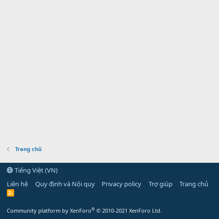
Trang chủ
Tiếng Việt (VN)
Liên hệ
Quy định và Nội quy
Privacy policy
Trợ giúp
Trang chủ
R
S
S
®
Community platform by XenForo
© 2010-2021 XenForo Ltd.