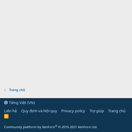
Trang chủ
Tiếng Việt (VN)
Liên hệ
Quy định và Nội quy
Privacy policy
Trợ giúp
Trang chủ
R
S
S
®
Community platform by XenForo
© 2010-2021 XenForo Ltd.