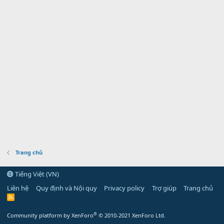
Trang chủ
Tiếng Việt (VN)
Liên hệ
Quy định và Nội quy
Privacy policy
Trợ giúp
Trang chủ
R
S
S
®
Community platform by XenForo
© 2010-2021 XenForo Ltd.