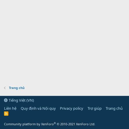
Trang chủ
Tiếng Việt (VN)
Liên hệ
Quy định và Nội quy
Privacy policy
Trợ giúp
Trang chủ
R
S
S
®
Community platform by XenForo
© 2010-2021 XenForo Ltd.