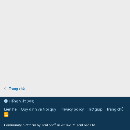
Trang chủ
Tiếng Việt (VN)
Liên hệ
Quy định và Nội quy
Privacy policy
Trợ giúp
Trang chủ
R
S
S
®
Community platform by XenForo
© 2010-2021 XenForo Ltd.