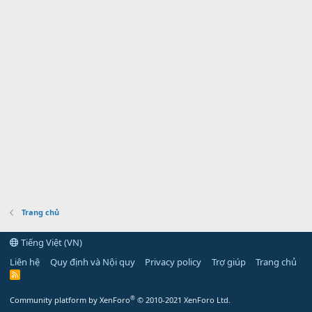
Trang chủ
Tiếng Việt (VN)
Liên hệ
Quy định và Nội quy
Privacy policy
Trợ giúp
Trang chủ
R
S
S
®
Community platform by XenForo
© 2010-2021 XenForo Ltd.