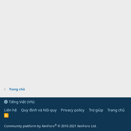
Trang chủ
Tiếng Việt (VN)
Liên hệ
Quy định và Nội quy
Privacy policy
Trợ giúp
Trang chủ
R
S
S
®
Community platform by XenForo
© 2010-2021 XenForo Ltd.