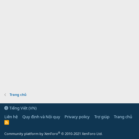
Trang chủ
Tiếng Việt (VN)
Liên hệ
Quy định và Nội quy
Privacy policy
Trợ giúp
Trang chủ
R
S
S
®
Community platform by XenForo
© 2010-2021 XenForo Ltd.