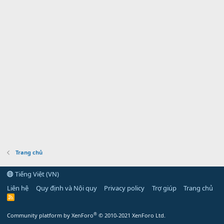
Trang chủ
Tiếng Việt (VN)
Liên hệ
Quy định và Nội quy
Privacy policy
Trợ giúp
Trang chủ
R
S
S
®
Community platform by XenForo
© 2010-2021 XenForo Ltd.