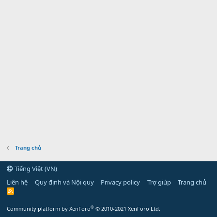
Trang chủ
Tiếng Việt (VN)
Liên hệ
Quy định và Nội quy
Privacy policy
Trợ giúp
Trang chủ
R
S
S
®
Community platform by XenForo
© 2010-2021 XenForo Ltd.