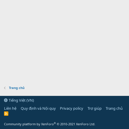
Trang chủ
Tiếng Việt (VN)
Liên hệ
Quy định và Nội quy
Privacy policy
Trợ giúp
Trang chủ
R
S
S
®
Community platform by XenForo
© 2010-2021 XenForo Ltd.