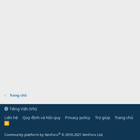
Trang chủ
Tiếng Việt (VN)
Liên hệ
Quy định và Nội quy
Privacy policy
Trợ giúp
Trang chủ
R
S
S
®
Community platform by XenForo
© 2010-2021 XenForo Ltd.