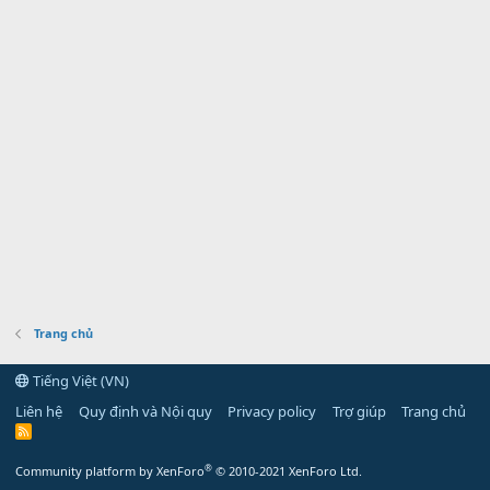
Trang chủ
Tiếng Việt (VN)
Liên hệ
Quy định và Nội quy
Privacy policy
Trợ giúp
Trang chủ
R
S
S
®
Community platform by XenForo
© 2010-2021 XenForo Ltd.