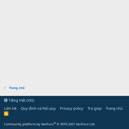
Trang chủ
Tiếng Việt (VN)
Liên hệ
Quy định và Nội quy
Privacy policy
Trợ giúp
Trang chủ
R
S
S
®
Community platform by XenForo
© 2010-2021 XenForo Ltd.