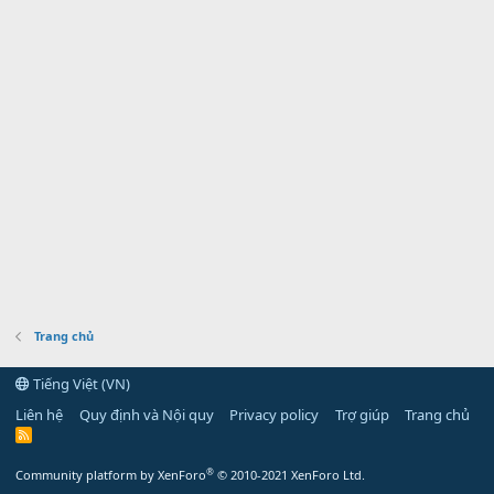
Trang chủ
Tiếng Việt (VN)
Liên hệ
Quy định và Nội quy
Privacy policy
Trợ giúp
Trang chủ
R
S
S
®
Community platform by XenForo
© 2010-2021 XenForo Ltd.