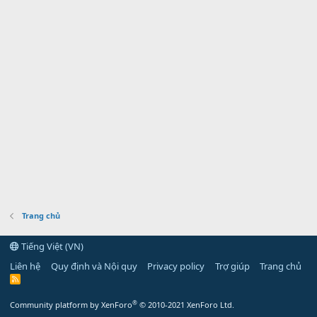
Trang chủ
Tiếng Việt (VN)
Liên hệ
Quy định và Nội quy
Privacy policy
Trợ giúp
Trang chủ
R
S
S
®
Community platform by XenForo
© 2010-2021 XenForo Ltd.