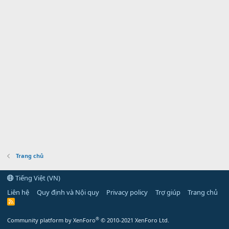
Trang chủ
Tiếng Việt (VN)
Liên hệ
Quy định và Nội quy
Privacy policy
Trợ giúp
Trang chủ
R
S
S
®
Community platform by XenForo
© 2010-2021 XenForo Ltd.