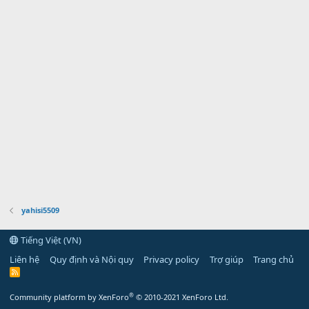
yahisi5509
Tiếng Việt (VN)
Liên hệ
Quy định và Nội quy
Privacy policy
Trợ giúp
Trang chủ
R
S
S
®
Community platform by XenForo
© 2010-2021 XenForo Ltd.