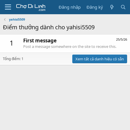
Đăng nhập
Đăng ký
yahisi5509
Điểm thưởng dành cho yahisi5509
First message
25/5/26
1
Post a message somewhere on the site to receive this.
Tổng điểm: 1
Xem tất cả danh hiệu có sẵn