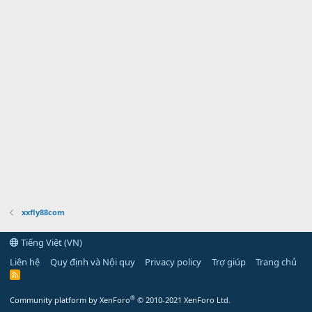
xxfly88com
Tiếng Việt (VN)
Liên hệ
Quy định và Nội quy
Privacy policy
Trợ giúp
Trang chủ
R
S
S
®
Community platform by XenForo
© 2010-2021 XenForo Ltd.