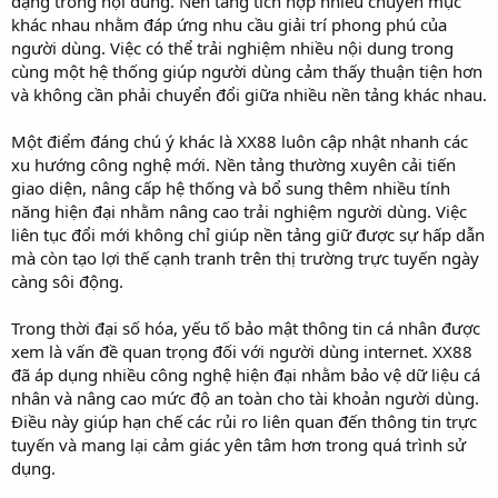
dạng trong nội dung. Nền tảng tích hợp nhiều chuyên mục
khác nhau nhằm đáp ứng nhu cầu giải trí phong phú của
người dùng. Việc có thể trải nghiệm nhiều nội dung trong
cùng một hệ thống giúp người dùng cảm thấy thuận tiện hơn
và không cần phải chuyển đổi giữa nhiều nền tảng khác nhau.
Một điểm đáng chú ý khác là XX88 luôn cập nhật nhanh các
xu hướng công nghệ mới. Nền tảng thường xuyên cải tiến
giao diện, nâng cấp hệ thống và bổ sung thêm nhiều tính
năng hiện đại nhằm nâng cao trải nghiệm người dùng. Việc
liên tục đổi mới không chỉ giúp nền tảng giữ được sự hấp dẫn
mà còn tạo lợi thế cạnh tranh trên thị trường trực tuyến ngày
càng sôi động.
Trong thời đại số hóa, yếu tố bảo mật thông tin cá nhân được
xem là vấn đề quan trọng đối với người dùng internet. XX88
đã áp dụng nhiều công nghệ hiện đại nhằm bảo vệ dữ liệu cá
nhân và nâng cao mức độ an toàn cho tài khoản người dùng.
Điều này giúp hạn chế các rủi ro liên quan đến thông tin trực
tuyến và mang lại cảm giác yên tâm hơn trong quá trình sử
dụng.