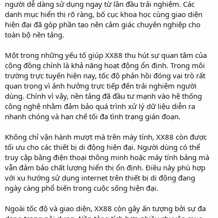
người dễ dàng sử dụng ngay từ lần đầu trải nghiệm. Các
danh mục hiển thị rõ ràng, bố cục khoa học cùng giao diện
hiện đại đã góp phần tạo nên cảm giác chuyên nghiệp cho
toàn bộ nền tảng.
Một trong những yếu tố giúp XX88 thu hút sự quan tâm của
cộng đồng chính là khả năng hoạt động ổn định. Trong môi
trường trực tuyến hiện nay, tốc độ phản hồi đóng vai trò rất
quan trọng vì ảnh hưởng trực tiếp đến trải nghiệm người
dùng. Chính vì vậy, nền tảng đã đầu tư mạnh vào hệ thống
công nghệ nhằm đảm bảo quá trình xử lý dữ liệu diễn ra
nhanh chóng và hạn chế tối đa tình trạng gián đoạn.
Không chỉ vận hành mượt mà trên máy tính, XX88 còn được
tối ưu cho các thiết bị di động hiện đại. Người dùng có thể
truy cập bằng điện thoại thông minh hoặc máy tính bảng mà
vẫn đảm bảo chất lượng hiển thị ổn định. Điều này phù hợp
với xu hướng sử dụng internet trên thiết bị di động đang
ngày càng phổ biến trong cuộc sống hiện đại.
Ngoài tốc độ và giao diện, XX88 còn gây ấn tượng bởi sự đa