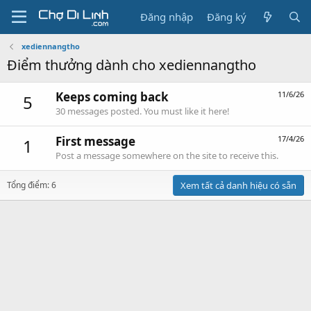
Đăng nhập
Đăng ký
xediennangtho
Điểm thưởng dành cho xediennangtho
Keeps coming back
11/6/26
5
30 messages posted. You must like it here!
First message
17/4/26
1
Post a message somewhere on the site to receive this.
Tổng điểm: 6
Xem tất cả danh hiệu có sẵn