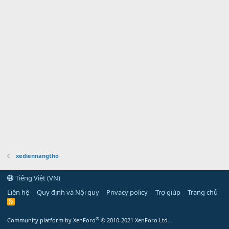
xediennangtho
Tiếng Việt (VN)
Liên hệ
Quy định và Nội quy
Privacy policy
Trợ giúp
Trang chủ
R
S
S
®
Community platform by XenForo
© 2010-2021 XenForo Ltd.