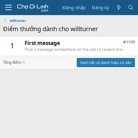
Đăng nhập
Đăng ký
willturner
Điểm thưởng dành cho willturner
First message
8/11/25
1
Post a message somewhere on the site to receive this.
Tổng điểm: 1
Xem tất cả danh hiệu có sẵn