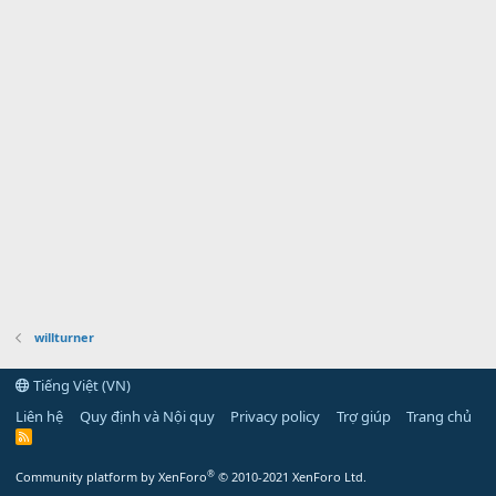
willturner
Tiếng Việt (VN)
Liên hệ
Quy định và Nội quy
Privacy policy
Trợ giúp
Trang chủ
R
S
S
®
Community platform by XenForo
© 2010-2021 XenForo Ltd.