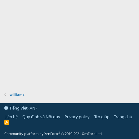
willliamc
Tiếng Việt (VN)
Liên hệ
Quy định và Nội quy
Privacy policy
Trợ giúp
Trang chủ
R
S
S
®
Community platform by XenForo
© 2010-2021 XenForo Ltd.