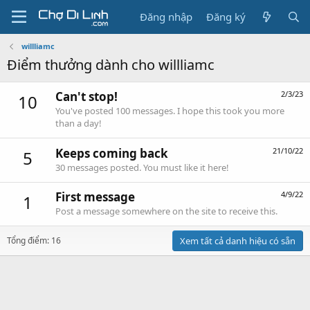
Đăng nhập
Đăng ký
willliamc
Điểm thưởng dành cho willliamc
Can't stop!
2/3/23
10
You've posted 100 messages. I hope this took you more
than a day!
Keeps coming back
21/10/22
5
30 messages posted. You must like it here!
First message
4/9/22
1
Post a message somewhere on the site to receive this.
Tổng điểm: 16
Xem tất cả danh hiệu có sẵn