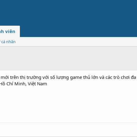
h viên
ơ cá nhân
ới trên thị trường với số lượng game thủ lớn và các trò chơi 
Hồ Chí Minh, Việt Nam