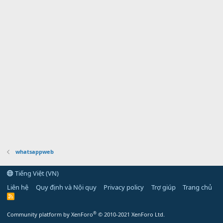
whatsappweb
Tiếng Việt (VN)
Liên hệ
Quy định và Nội quy
Privacy policy
Trợ giúp
Trang chủ
R
S
S
®
Community platform by XenForo
© 2010-2021 XenForo Ltd.