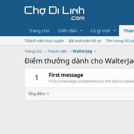
Trang chủ
Diễn đàn
Có gì mới
Thàn
Thành viên trực tuyến
Bài mới trên hồ sơ
Tìm trong hồ s
Trang chủ
Thành viên
WalterJag
Điểm thưởng dành cho WalterJa
First message
1
Post a message somewhere on the site to receive
Tổng điểm: 1