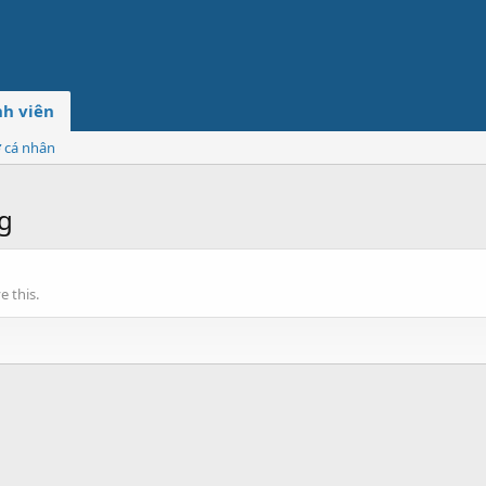
h viên
ơ cá nhân
g
 this.