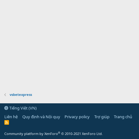
vsbetexpress
Tiếng Việt (VN)
Liên hệ
Quy định và Nội quy
Privacy policy
Trợ giúp
Trang chủ
R
S
S
®
Community platform by XenForo
© 2010-2021 XenForo Ltd.