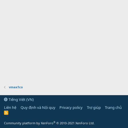
vmax1co
Tiếng Việt (VN)
Liên hệ
Quy định và Nội quy
Privacy policy
Trợ giúp
Trang chủ
R
S
S
®
Community platform by XenForo
© 2010-2021 XenForo Ltd.