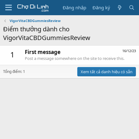
Đăng nhập
Đăng ký
VigorVitaCBDGummiesReview
Điểm thưởng dành cho
VigorVitaCBDGummiesReview
First message
16/12/23
1
Post a message somewhere on the site to receive this.
Tổng điểm: 1
Xem tất cả danh hiệu có sẵn