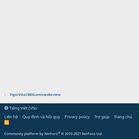
VigorVitaCBDGummiesReview
Tiếng Việt (VN)
Liên hệ
Quy định và Nội quy
Privacy policy
Trợ giúp
Trang chủ
R
S
S
®
Community platform by XenForo
© 2010-2021 XenForo Ltd.